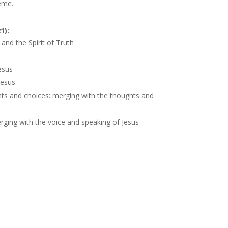
eme.
1):
and the Spirit of Truth
esus
Jesus
ts and choices: merging with the thoughts and
ging with the voice and speaking of Jesus
igin of Creation