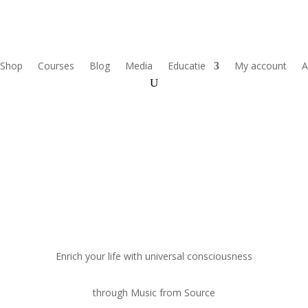
Shop
Courses
Blog
Media
Educatie
My account
A
Connecting to Source
Enrich your life with universal consciousness
through Music from Source