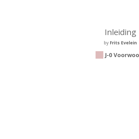
Inleiding
by
Frits Evelein
J-0 Voorwo