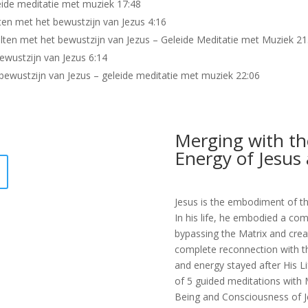
eide meditatie met muziek 17:48
ten met het bewustzijn van Jezus 4:16
lten met het bewustzijn van Jezus – Geleide Meditatie met Muziek 21
wustzijn van Jezus 6:14
ewustzijn van Jezus – geleide meditatie met muziek 22:06
Merging with th
Energy of Jesus 
Jesus is the embodiment of th
In his life, he embodied a c
bypassing the Matrix and creati
complete reconnection with t
and energy stayed after His Lif
of 5 guided meditations with 
Being and Consciousness of Je