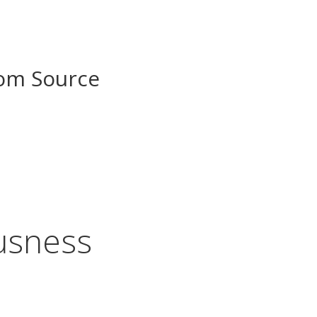
rom Source
usness