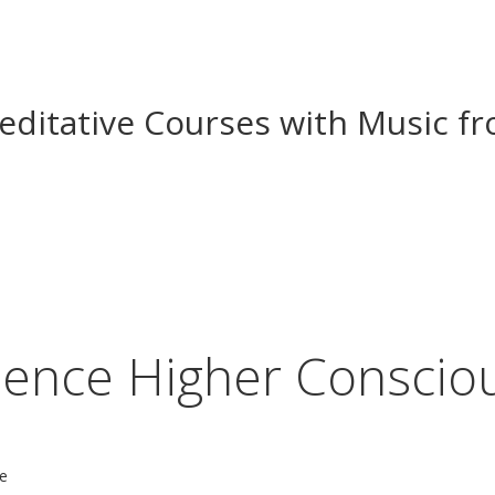
editative Courses with Music f
ience Higher Conscio
ce