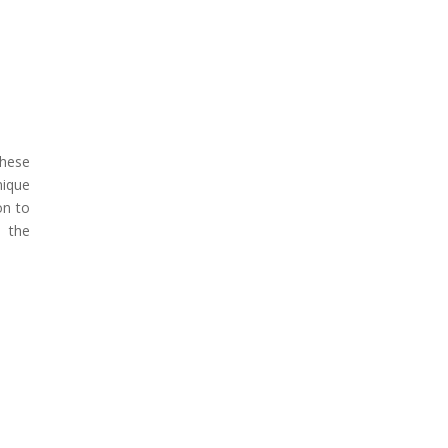
these
nique
on to
, the