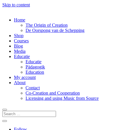
Skip to content
Home
The Origin of Creation
De Oorspong van de Schepping
Shop
Courses
Blog
Media
Educatie
Educatie
Pädagogik
Education
My account
About
Contact
Co-Creation and Cooperation
Licensing and using Music from Source
Follow