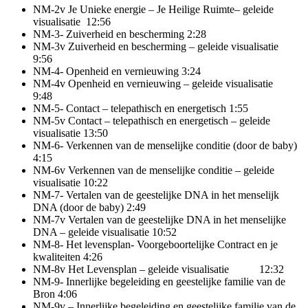
NM-2v Je Unieke energie – Je Heilige Ruimte
– geleide
visualisatie
12:56
NM-3- Zuiverheid en bescherming 2:28
NM-3v Zuiverheid en bescherming
– geleide visualisatie
9:56
NM-4- Openheid en vernieuwing 3:24
NM-4v Openheid en vernieuwing
– geleide visualisatie
9:48
NM-5- Contact – telepathisch en energetisch 1:55
NM-5v Contact – telepathisch en energetisch
– geleide
visualisatie
13:50
NM-6- Verkennen van de menselijke conditie (door de baby)
4:15
NM-6v Verkennen van de menselijke conditie
– geleide
visualisatie
10:22
NM-7- Vertalen van de geestelijke DNA in het menselijk
DNA (door de baby) 2:49
NM-7v Vertalen van de geestelijke DNA in het menselijke
DNA
– geleide visualisatie
10:52
NM-8- Het levensplan- Voorgeboortelijke Contract en je
kwaliteiten 4:26
NM-8v Het Levensplan – geleide visualisatie
12:32
NM-9- Innerlijke begeleiding en geestelijke familie van de
Bron 4:06
NM-9v – Innerlijke begeleiding en geestelijke familie van de