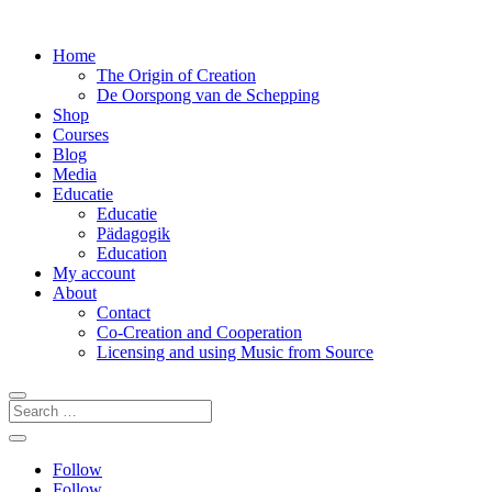
Home
The Origin of Creation
De Oorspong van de Schepping
Shop
Courses
Blog
Media
Educatie
Educatie
Pädagogik
Education
My account
About
Contact
Co-Creation and Cooperation
Licensing and using Music from Source
Follow
Follow