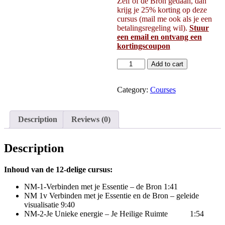
Zelf of de Bron gedaan, dan
krijg je 25% korting op deze
cursus (mail me ook als je een
betalingsregeling wil).
Stuur
een email en ontvang een
kortingscoupon
De
Add to cart
Geboorte
van
de
Category:
Courses
Nieuwe
Mens
-
Description
Reviews (0)
12-
delige
online
Description
cursus
quantity
Inhoud van de 12-delige cursus:
NM-1-Verbinden met je Essentie – de Bron 1:41
NM 1v Verbinden met je Essentie en de Bron – geleide
visualisatie 9:40
NM-2-Je Unieke energie – Je Heilige Ruimte
1:54