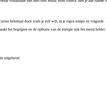
geleide visualisatie met heel veel Music from Source, heb je alle ruimt
cursus helemaal doen zoals je zelf wilt, in je eigen tempo en volgorde.
maakt het begrijpen en de opbouw van de energie ook het meest helder.
tie uitgebreid