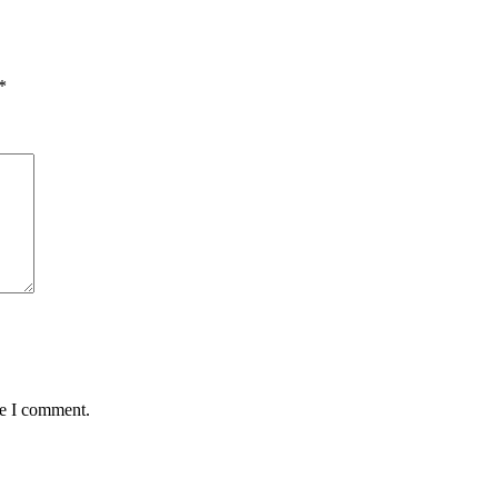
*
me I comment.