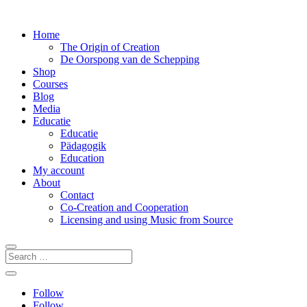
Home
The Origin of Creation
De Oorspong van de Schepping
Shop
Courses
Blog
Media
Educatie
Educatie
Pädagogik
Education
My account
About
Contact
Co-Creation and Cooperation
Licensing and using Music from Source
Follow
Follow