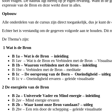
soort vragen.
De nadruk ligt hierbij op je eigen ervaring. Want in de 
expressie van de Bron en deze werkt door in alles.
Opbouw
Alle onderdelen van de cursus zijn direct toegankelijk, dus je kunt de 
Echter het is verstandig om de gegeven volgorde aan te houden. Dit 
De Thema’s zijn:
1 Wat is de Bron
B 1a – Wat is de Bron
– inleiding
B 1av
–
Wat is de Bron en Verbinden met de Bron
– Visualisa
B 1b – Waarom verbinden met de bron – inleiding
B 1bv – Verbinden met de Bron – meditatie
B 1c
–
De oorsprong van de Born –
Oneindigheid – uitleg
B 1c v – Oneindigheid ervaren – geleide visualisatie
2 De energieën van de Bron
B 2a – Universele Vader en Mind energie – inleiding
B 2av – Mind energie ervaren
B 2b – Waar komt onze Bron vandaan? – uitleg
B 2bv – Een reis door de schepping – geleide visualisatie