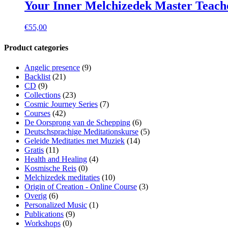
Your Inner Melchizedek Master Teach
€
55,00
Product categories
Angelic presence
(9)
Backlist
(21)
CD
(9)
Collections
(23)
Cosmic Journey Series
(7)
Courses
(42)
De Oorsprong van de Schepping
(6)
Deutschsprachige Meditationskurse
(5)
Geleide Meditaties met Muziek
(14)
Gratis
(11)
Health and Healing
(4)
Kosmische Reis
(0)
Melchizedek meditaties
(10)
Origin of Creation - Online Course
(3)
Overig
(6)
Personalized Music
(1)
Publications
(9)
Workshops
(0)