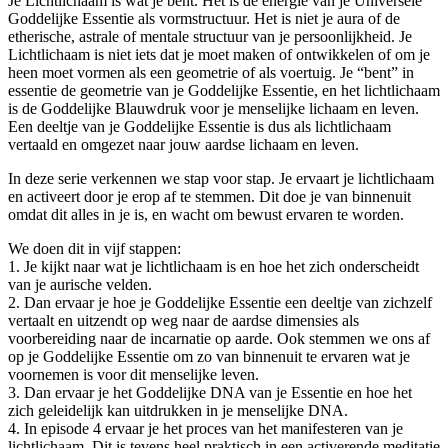
Je Lichtlichaam is wat je bent. Het is de energie van je Universele
quantity
Goddelijke Essentie als vormstructuur. Het is niet je aura of de
etherische, astrale of mentale structuur van je persoonlijkheid. Je
Lichtlichaam is niet iets dat je moet maken of ontwikkelen of om je
heen moet vormen als een geometrie of als voertuig. Je “bent” in
essentie de geometrie van je Goddelijke Essentie, en het lichtlichaam
is de Goddelijke Blauwdruk voor je menselijke lichaam en leven.
Een deeltje van je Goddelijke Essentie is dus als lichtlichaam
vertaald en omgezet naar jouw aardse lichaam en leven.
In deze serie verkennen we stap voor stap. Je ervaart je lichtlichaam
en activeert door je erop af te stemmen. Dit doe je van binnenuit
omdat dit alles in je is, en wacht om bewust ervaren te worden.
We doen dit in vijf stappen:
1. Je kijkt naar wat je lichtlichaam is en hoe het zich onderscheidt
van je aurische velden.
2. Dan ervaar je hoe je Goddelijke Essentie een deeltje van zichzelf
vertaalt en uitzendt op weg naar de aardse dimensies als
voorbereiding naar de incarnatie op aarde. Ook stemmen we ons af
op je Goddelijke Essentie om zo van binnenuit te ervaren wat je
voornemen is voor dit menselijke leven.
3. Dan ervaar je het Goddelijke DNA van je Essentie en hoe het
zich geleidelijk kan uitdrukken in je menselijke DNA.
4. In episode 4 ervaar je het proces van het manifesteren van je
lichtlichaam. Dit is tevens heel praktisch in een activerende meditatie