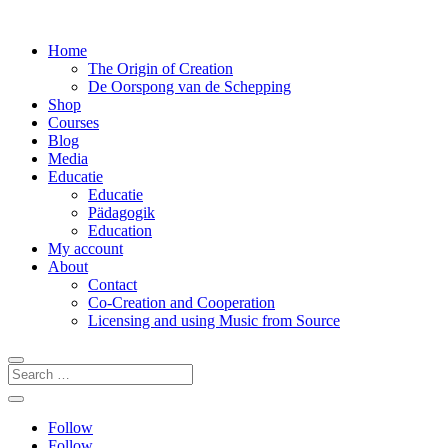
Home
The Origin of Creation
De Oorspong van de Schepping
Shop
Courses
Blog
Media
Educatie
Educatie
Pädagogik
Education
My account
About
Contact
Co-Creation and Cooperation
Licensing and using Music from Source
Follow
Follow