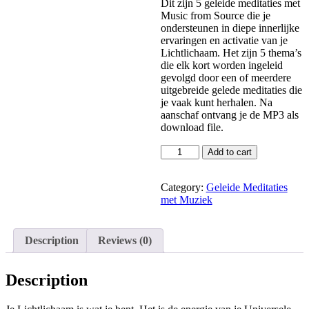
Dit zijn 5 geleide meditaties met
Music from Source die je
ondersteunen in diepe innerlijke
ervaringen en activatie van je
Lichtlichaam. Het zijn 5 thema’s
die elk kort worden ingeleid
gevolgd door een of meerdere
uitgebreide gelede meditaties die
je vaak kunt herhalen. Na
aanschaf ontvang je de MP3 als
download file.
Je
Add to cart
Lichtlichaam
Ervaren
en
Category:
Geleide Meditaties
Activeren
met Muziek
-
5
Geleide
Description
Reviews (0)
Meditaties
met
Music
Description
from
Source