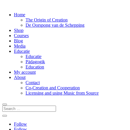
Home
The Origin of Creation
De Oorspong van de Schepping
Shop
Courses
Blog
Media
Educatie
Educatie
Pädagogik
Education
My account
About
Contact
Co-Creation and Cooperation
Licensing and using Music from Source
Follow
Follow