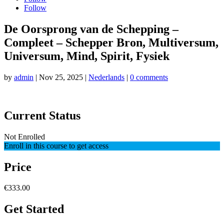
Follow
De Oorsprong van de Schepping –
Compleet – Schepper Bron, Multiversum,
Universum, Mind, Spirit, Fysiek
by
admin
|
Nov 25, 2025
|
Nederlands
|
0 comments
Current Status
Not Enrolled
Enroll in this course to get access
Price
€333.00
Get Started