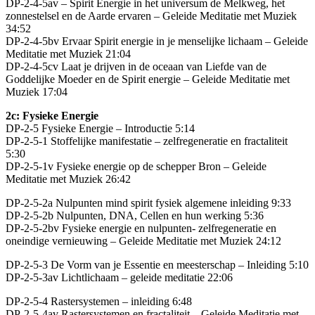
DP-2-4-5av – Spirit Energie in het universum de Melkweg, het
zonnestelsel en de Aarde ervaren – Geleide Meditatie met Muziek
34:52
DP-2-4-5bv Ervaar Spirit energie in je menselijke lichaam – Geleide
Meditatie met Muziek 21:04
DP-2-4-5cv Laat je drijven in de oceaan van Liefde van de
Goddelijke Moeder en de Spirit energie – Geleide Meditatie met
Muziek 17:04
2c: Fysieke Energie
DP-2-5 Fysieke Energie – Introductie 5:14
DP-2-5-1 Stoffelijke manifestatie – zelfregeneratie en fractaliteit
5:30
DP-2-5-1v Fysieke energie op de schepper Bron – Geleide
Meditatie met Muziek 26:42
DP-2-5-2a Nulpunten mind spirit fysiek algemene inleiding 9:33
DP-2-5-2b Nulpunten, DNA, Cellen en hun werking 5:36
DP-2-5-2bv Fysieke energie en nulpunten- zelfregeneratie en
oneindige vernieuwing – Geleide Meditatie met Muziek 24:12
DP-2-5-3 De Vorm van je Essentie en meesterschap – Inleiding 5:10
DP-2-5-3av Lichtlichaam – geleide meditatie 22:06
DP-2-5-4 Rastersystemen – inleiding 6:48
DP-2-5-4av Rastersystemen en fractaliteit – Geleide Meditatie met