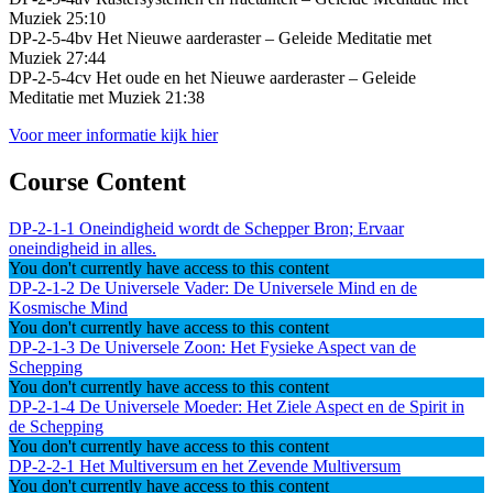
Muziek 25:10
DP-2-5-4bv Het Nieuwe aarderaster – Geleide Meditatie met
Muziek 27:44
DP-2-5-4cv Het oude en het Nieuwe aarderaster – Geleide
Meditatie met Muziek 21:38
Voor meer informatie kijk hier
Course Content
DP-2-1-1 Oneindigheid wordt de Schepper Bron; Ervaar
oneindigheid in alles.
You don't currently have access to this content
DP-2-1-2 De Universele Vader: De Universele Mind en de
Kosmische Mind
You don't currently have access to this content
DP-2-1-3 De Universele Zoon: Het Fysieke Aspect van de
Schepping
You don't currently have access to this content
DP-2-1-4 De Universele Moeder: Het Ziele Aspect en de Spirit in
de Schepping
You don't currently have access to this content
DP-2-2-1 Het Multiversum en het Zevende Multiversum
You don't currently have access to this content