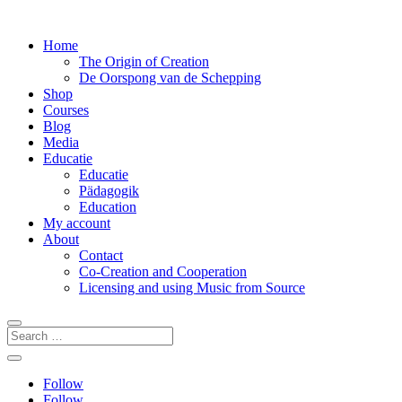
Home
The Origin of Creation
De Oorspong van de Schepping
Shop
Courses
Blog
Media
Educatie
Educatie
Pädagogik
Education
My account
About
Contact
Co-Creation and Cooperation
Licensing and using Music from Source
Follow
Follow