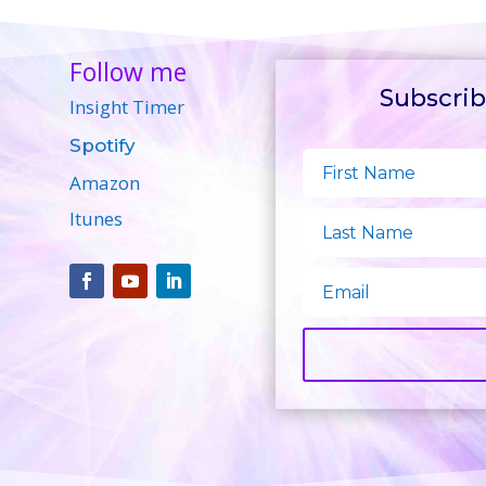
Follow me
Follow me
Subscrib
Subscrib
Insight Timer
Insight Timer
Spotify
Spotify
Amazon
Amazon
Itunes
Itunes