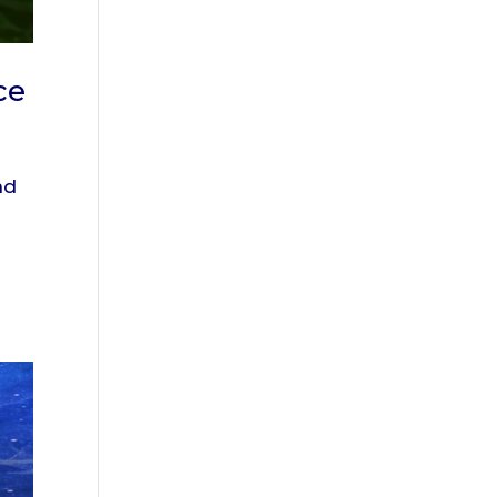
ce
nd