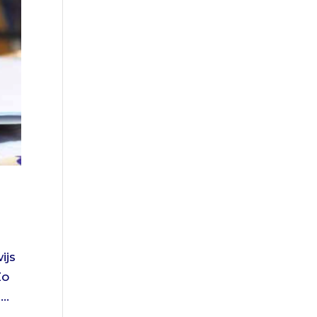
ijs
Zo
..