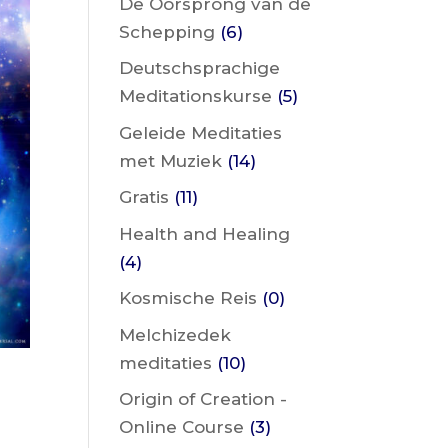
De Oorsprong van de
Schepping
(6)
Deutschsprachige
Meditationskurse
(5)
Geleide Meditaties
met Muziek
(14)
Gratis
(11)
Health and Healing
(4)
Kosmische Reis
(0)
Melchizedek
meditaties
(10)
Origin of Creation -
Online Course
(3)