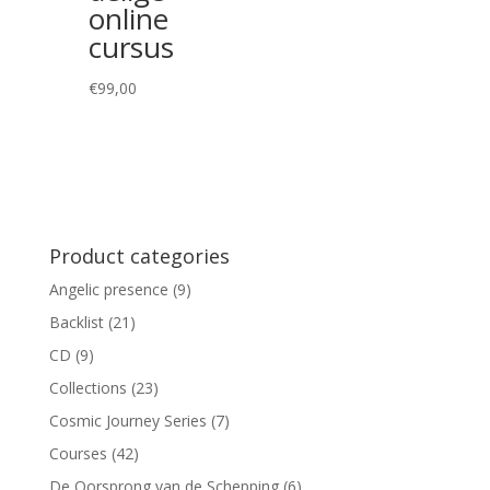
online
cursus
€
99,00
Product categories
Angelic presence
(9)
Backlist
(21)
CD
(9)
Collections
(23)
Cosmic Journey Series
(7)
Courses
(42)
De Oorsprong van de Schepping
(6)