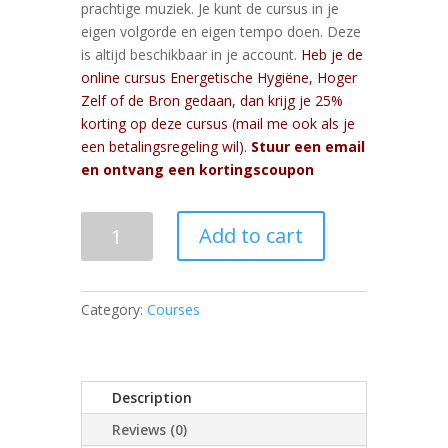
prachtige muziek. Je kunt de cursus in je
eigen volgorde en eigen tempo doen. Deze
is altijd beschikbaar in je account.
Heb je de
online cursus Energetische Hygiëne, Hoger
Zelf of de Bron gedaan, dan krijg je 25%
korting op deze cursus (mail me ook als je
een betalingsregeling wil).
Stuur een email
en ontvang een kortingscoupon
Je
Add to cart
Universele
Essentie
-
Category:
Courses
10-
delige
online
cursus
Description
quantity
Reviews (0)