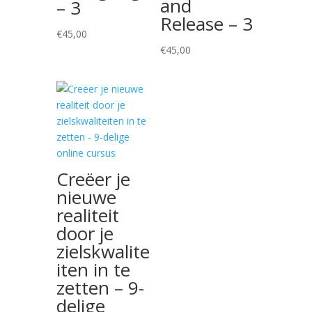
and
– 3
Release – 3
€
45,00
€
45,00
Creëer je
nieuwe
realiteit
door je
zielskwalite
iten in te
zetten – 9-
delige